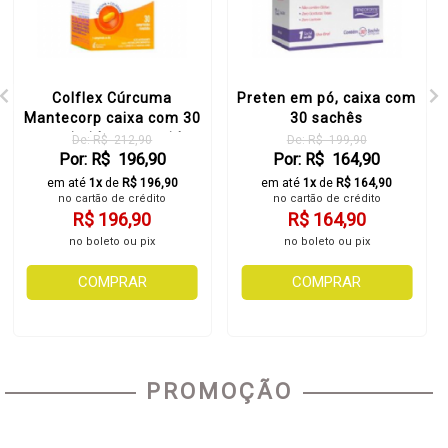
Colflex Cúrcuma
Preten em pó, caixa com
Mantecorp caixa com 30
30 sachês
comprimidos revestidos
De: R$ 212,90
De: R$ 199,90
Por: R$ 196,90
Por: R$ 164,90
em até
1x
de
R$ 196,90
em até
1x
de
R$ 164,90
no cartão de crédito
no cartão de crédito
R$ 196,90
R$ 164,90
no boleto ou pix
no boleto ou pix
COMPRAR
COMPRAR
PROMOÇÃO