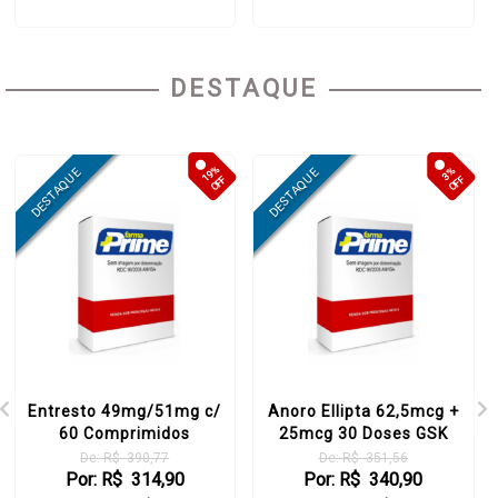
DESTAQUE
19%
3%
OFF
OFF
Entresto 49mg/51mg c/
Anoro Ellipta 62,5mcg +
60 Comprimidos
25mcg 30 Doses GSK
De: R$ 390,77
De: R$ 351,56
Por: R$ 314,90
Por: R$ 340,90