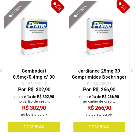
23%
8%
OFF
OFF
Combodart
Jardiance 25mg 30
0,5mg/0,4mg c/ 90
Comprimidos Boehringer
Cápsulas
De: R$ 392,14
De: R$ 289,58
Por: R$ 302,90
Por: R$ 266,90
em até
1x
de
R$ 302,90
em até
1x
de
R$ 266,90
no cartão de crédito
no cartão de crédito
R$ 302,90
R$ 266,90
no boleto ou pix
no boleto ou pix
COMPRAR
COMPRAR