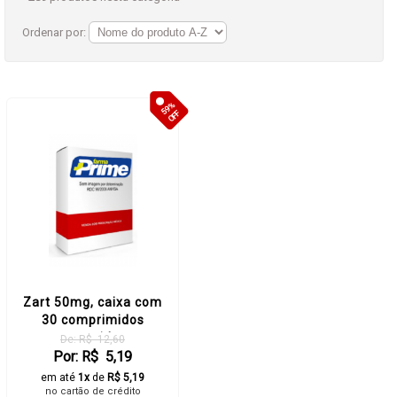
Ordenar por:
59%
OFF
Zart 50mg, caixa com
30 comprimidos
revestidos
De: R$ 12,60
Por: R$ 5,19
em até
1x
de
R$ 5,19
no cartão de crédito