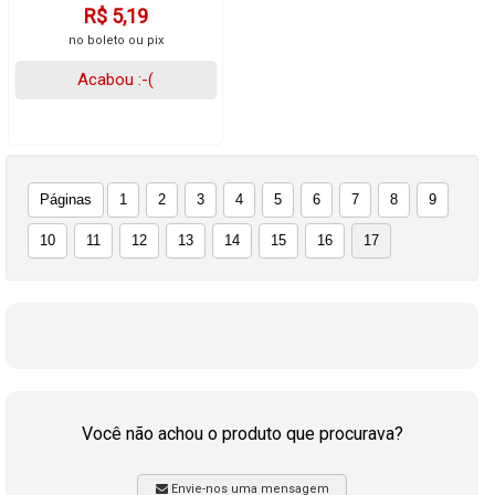
R$ 5,19
no boleto ou pix
Acabou :-(
Páginas
1
2
3
4
5
6
7
8
9
10
11
12
13
14
15
16
17
Você não achou o produto que procurava?
Envie-nos uma mensagem